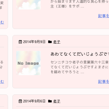
から始まります人道的な良心を持っ
で変
主（王様）をサポ ...
ま
記事
読む
2014年9月9日
老子
あわてなくてだいじょうぶで
きる
センニチコウ老子の言葉第六十三章
分
てなくてだいじょうぶですよまさに
を縮めてやろうと ...
読む
記事
2014年9月6日
老子