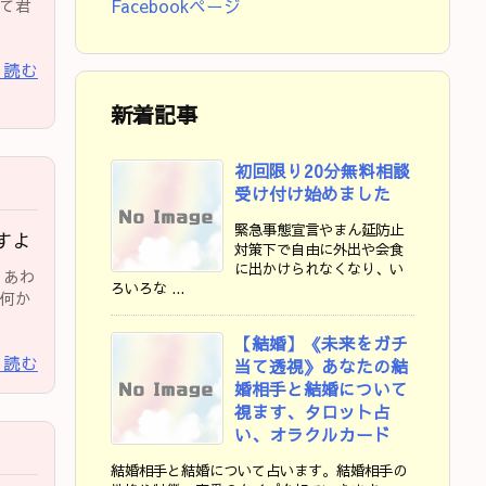
て君
Facebookページ
を読む
新着記事
初回限り20分無料相談
受け付け始めました
緊急事態宣言やまん延防止
すよ
対策下で自由に外出や会食
に出かけられなくなり、い
 あわ
ろいろな ...
何か
【結婚】《未来をガチ
を読む
当て透視》あなたの結
婚相手と結婚について
視ます、タロット占
い、オラクルカード
結婚相手と結婚について占います。結婚相手の