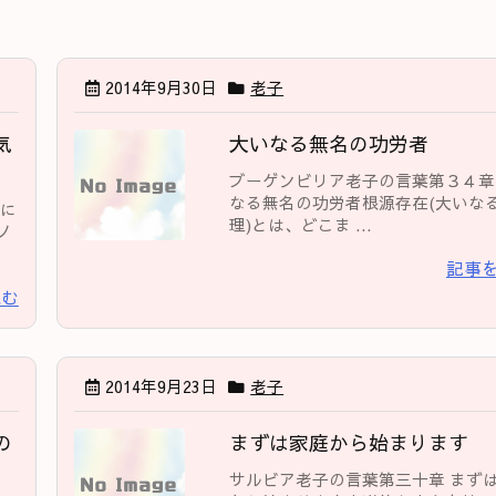
2014年9月30日
老子
気
大いなる無名の功労者
ブーゲンビリア老子の言葉第３４章
なる無名の功労者根源存在(大いな
分に
理)とは、どこま ...
ノ
記事
読む
2014年9月23日
老子
の
まずは家庭から始まります
サルビア老子の言葉第三十章 まず