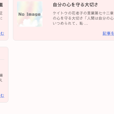
道
自分の心を守る大切さ
足
ケイトウの花老子の言葉第七十二章
に
の心を守る大切さ「人間は自分の心
いつめられて、恥 ...
読む
記事
編
え
読む