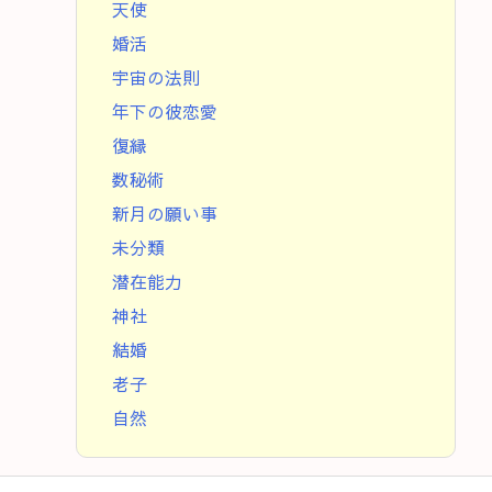
天使
婚活
宇宙の法則
年下の彼恋愛
復縁
数秘術
新月の願い事
未分類
潜在能力
神社
結婚
老子
自然