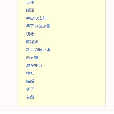
天使
婚活
宇宙の法則
年下の彼恋愛
復縁
数秘術
新月の願い事
未分類
潜在能力
神社
結婚
老子
自然