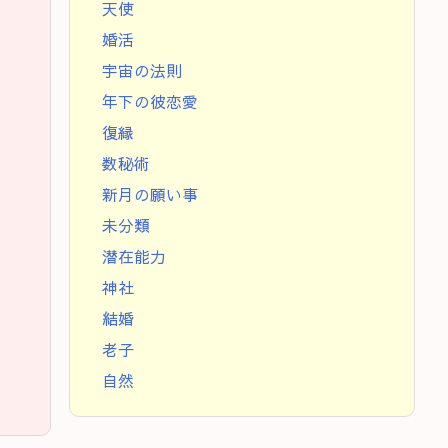
天使
婚活
宇宙の法則
年下の彼恋愛
復縁
数秘術
新月の願い事
未分類
潜在能力
神社
結婚
老子
自然