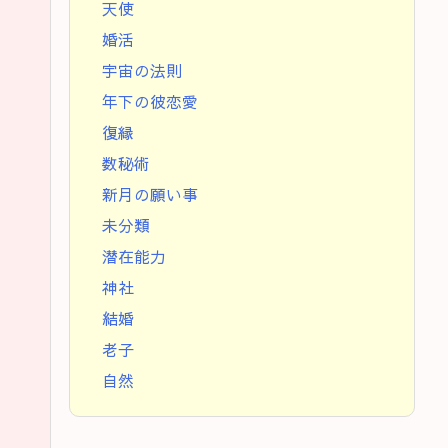
天使
婚活
宇宙の法則
年下の彼恋愛
復縁
数秘術
新月の願い事
未分類
潜在能力
神社
結婚
老子
自然