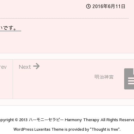
2016年6月11日
いです。
rev
Next
明治神宮
pyright ©
2013
ハーモニーセラピー Harmony Therapy
All Rights Reserv
WordPress Luxeritas Theme is provided by "
Thought is free
".