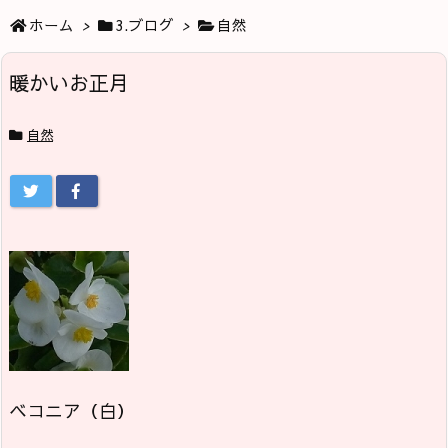
ホーム
>
3.ブログ
>
自然
暖かいお正月
自然
ベコニア（白）