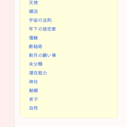
天使
婚活
宇宙の法則
年下の彼恋愛
復縁
数秘術
新月の願い事
未分類
潜在能力
神社
結婚
老子
自然