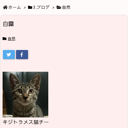
ホーム
>
3.ブログ
>
自然
白露
自然
キジトラメス猫チー