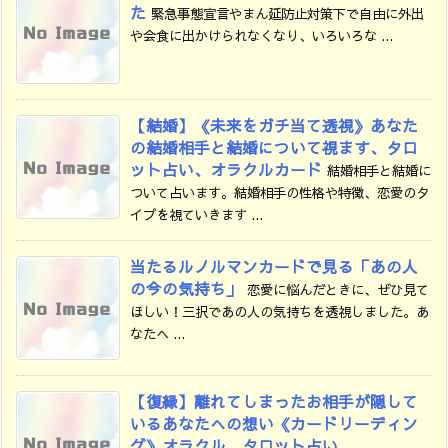
た
緊急事態宣言やまん延防止対策下で自由に外出
や会食に出かけられなくなり、いろいろな ...
【結婚】《未来をガチ当て透視》あなた
の結婚相手と結婚について視ます、タロ
ット占い、オラクルカード
結婚相手と結婚に
ついて占います。結婚相手の性格や特徴、恋愛のタ
イプを視ていきます ...
当たるルノルマンカードで見る「あの人
の今の気持ち」
恋愛に悩んだときに、ぜひ見て
ほしい！三択であの人の気持ちを透視しました。あ
なたへ ...
【復縁】離れてしまったお相手が隠して
いるあなたへの想い《カードリーディン
グ》オラクル、タロット占い