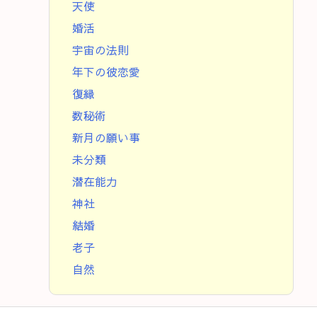
天使
婚活
宇宙の法則
年下の彼恋愛
復縁
数秘術
新月の願い事
未分類
潜在能力
神社
結婚
老子
自然