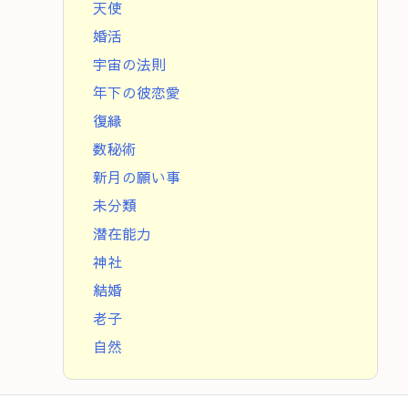
天使
婚活
宇宙の法則
年下の彼恋愛
復縁
数秘術
新月の願い事
未分類
潜在能力
神社
結婚
老子
自然