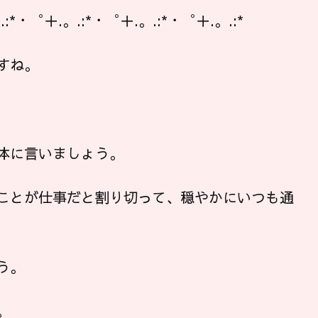
.:*・゜＋.。.:*・゜＋.。.:*・゜＋.。.:*
すね。
体に言いましょう。
ことが仕事だと割り切って、穏やかにいつも通
う。
。