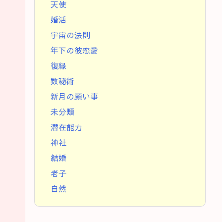
天使
婚活
宇宙の法則
年下の彼恋愛
復縁
数秘術
新月の願い事
未分類
潜在能力
神社
結婚
老子
自然