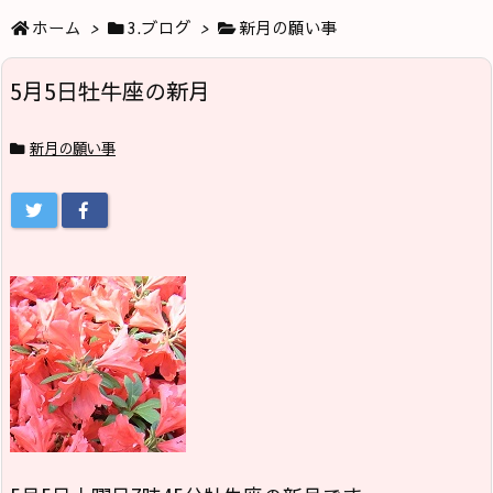
ホーム
>
3.ブログ
>
新月の願い事
5月5日牡牛座の新月
新月の願い事