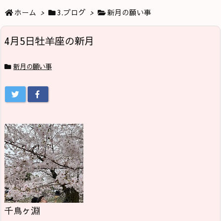
ホーム
>
3.ブログ
>
新月の願い事
4月5日牡羊座の新月
新月の願い事
千鳥ヶ淵