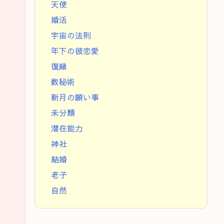
天使
婚活
宇宙の法則
年下の彼恋愛
復縁
数秘術
新月の願い事
未分類
潜在能力
神社
結婚
老子
自然