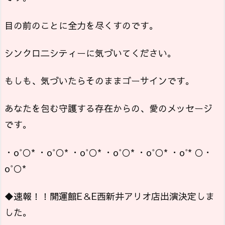
目の前のことに全力を尽くすのです。
シンクロ二シティーに気づいてください。
もしも、気づいたらそのままゴーサインです。
あなたを包む守護する存在からの、愛のメッセージ
です。
・o°○* ・o°○* ・o°○* ・o°○* ・o°○* ・o°* ○・
o°○*
◆速報！！開運館E＆E西新井アリオ店出演決定しま
した。