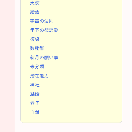
天使
婚活
宇宙の法則
年下の彼恋愛
復縁
数秘術
新月の願い事
未分類
潜在能力
神社
結婚
老子
自然